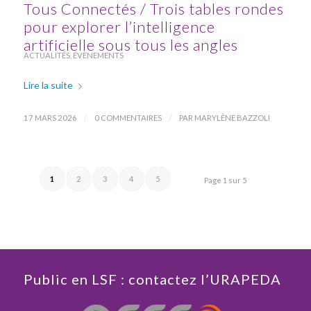
Tous Connectés / Trois tables rondes
pour explorer l’intelligence
artificielle sous tous les angles
ACTUALITÉS
,
ÉVÈNEMENTS
Lire la suite
/
/
17 MARS 2026
0 COMMENTAIRES
PAR
MARYLÈNE BAZZOLI
1
2
3
4
5
Page 1 sur 5
Public en LSF : contactez l’URAPEDA